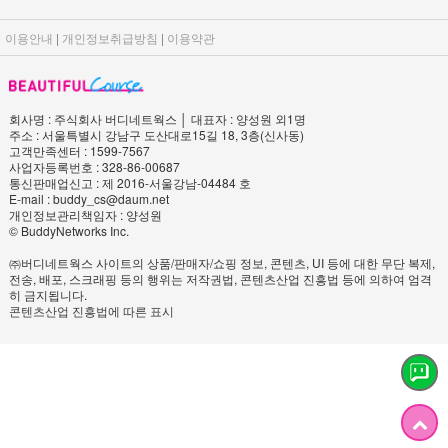
이용안내
|
개인정보취급방침
|
이용약관
회사명 : 주식회사 버디네트웍스 │ 대표자 : 양성원 외1명
주소 : 서울특별시 강남구 도산대로15길 18, 3층(신사동)
고객만족센터 : 1599-7567
사업자등록번호 : 328-86-00687
통신판매업신고 : 제 2016-서울강남-04484 호
E-mail : buddy_cs@daum.net
개인정보관리책임자 : 양성원
© BuddyNetworks Inc.
㈜버디네트웍스 사이트의 상품/판매자/쇼핑 정보, 콘텐츠, UI 등에 대한 무단 복제,
전송, 배포, 스크래핑 등의 행위는 저작권법, 콘텐츠산업 진흥법 등에 의하여 엄격
히 금지됩니다.
콘텐츠산업 진흥법에 따른 표시