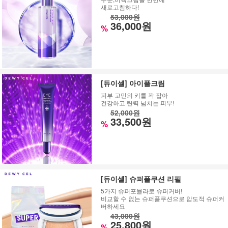
새로고침하다!
53,000원
36,000원
%
[듀이셀] 아이플크림
피부 고민의 키를 꽉 잡아
건강하고 탄력 넘치는 피부!
52,000원
33,500원
%
[듀이셀] 슈퍼플쿠션 리필
5가지 슈퍼포뮬라로 슈퍼커버!
비교할 수 없는 슈퍼플쿠션으로 압도적 슈퍼커
버하세요
43,000원
25,800원
%