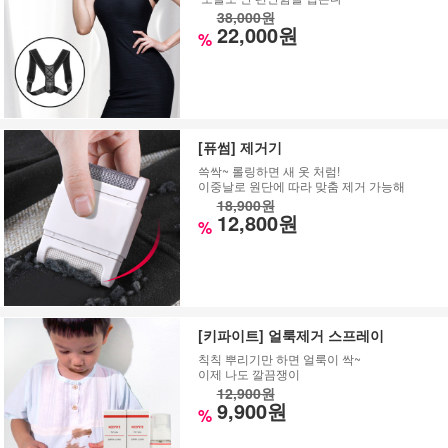
38,000원
22,000원
%
[퓨썸] 제거기
쓱싹~ 롤링하면 새 옷 처럼!
이중날로 원단에 따라 맞춤 제거 가능해
18,900원
12,800원
%
[키파이트] 얼룩제거 스프레이
칙칙 뿌리기만 하면 얼룩이 싹~
이제 나도 깔끔쟁이
12,900원
9,900원
%