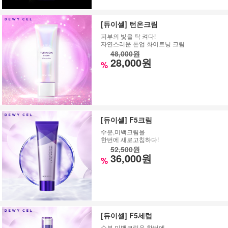
[듀이셀] 턴온크림
피부의 빛을 탁 켜다!
자연스러운 톤업 화이트닝 크림
48,000원
28,000원
%
[듀이셀] F5크림
수분,미백크림을
한번에 새로고침하다!
52,500원
36,000원
%
[듀이셀] F5세럼
수분,미백크림을 한번에