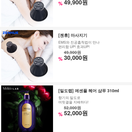
49,900원
%
[젠휴] 마사지기
EMS와 진공흡착컵이 만나
편리함 UP! 효과UP!
49,900원
30,000원
%
[밀도랩] 에센풀 헤어 샴푸 310ml
향기의 밀도로
머릿결을 지배하다!
52,000원
52,000원
%