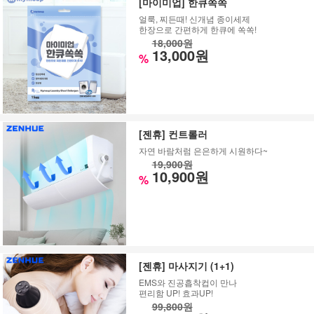
[마이미업] 한큐쏙쏙
얼룩, 찌든때! 신개념 종이세제
한장으로 간편하게 한큐에 쏙쏙!
18,000원
13,000원
%
[젠휴] 컨트롤러
자연 바람처럼 은은하게 시원하다~
19,900원
10,900원
%
[젠휴] 마사지기 (1+1)
EMS와 진공흡착컵이 만나
편리함 UP! 효과UP!
99,800원