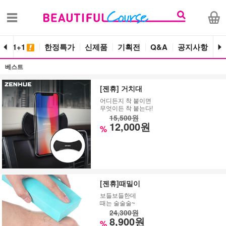
단독 1+1
한정특가
신제품
기획전
Q&A
공지사항
베스트
[젠휴] 거치대
어디든지 착 붙이면
무엇이든 착 붙는다!
15,500원
12,000원
%
[젠휴]때밀이
보들보들한데
때는 술술술~
24,300원
8,900원
%