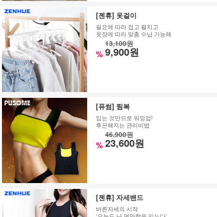
[젠휴] 옷걸이
필요에 따라 접고 펼치고
옷장에 따라 맞춤 수납 가능해
13,100원
9,900원
%
[퓨썸] 찜복
입는 것만으로 워밍업!
후끈해지는 관리비법
46,900원
23,600원
%
[젠휴] 자세밴드
바른자세의 시작
‘오늘도 난 편안함을 입는다‘