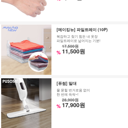
[메이킹뉴] 파일트레이 (10P)
복잡하고 찾기 힘든 내 옷장
파일트레이로 넓어지는 기분!
17,500원
11,500원
%
[퓨썸] 밀대
물 묻힐 번거로움 없이
한 번에 쓱싹~!
28,900원
17,900원
%