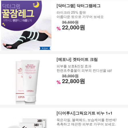
[닥터그램] 닥터그램레그
라이크라 25% 함유
아름다운 핏으로 가꾸어 보세요
36,600원
22,000원
%
[에포나] 겟타이트 크림
피부를 보호&진정 효과
한련초추출물이 피부의 컨디션을 up!
38,000원
22,800원
%
[디어루시]그릭요거트 비누 1+1
묵은각질, 블랙헤드, 보습케어를 한번에!
촉촉하고 매끈한 피부로 가꾸어 보세요.