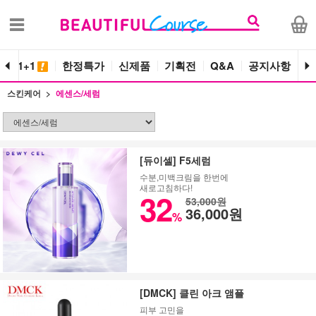
단독 1+1
한정특가
신제품
기획전
Q&A
공지사항
스킨케어
에센스/세럼
[듀이셀] F5세럼
수분,미백크림을 한번에
새로고침하다!
32
53,000원
36,000원
%
[DMCK] 클린 아크 앰플
피부 고민을