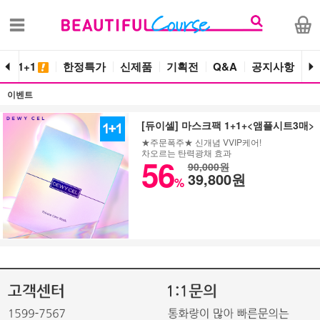
단독 1+1
한정특가
신제품
기획전
Q&A
공지사항
이벤트
[듀이셀] 마스크팩 1+1+<앰플시트3매>
★주문폭주★ 신개념 VVIP케어!
차오르는 탄력광채 효과
56
90,000원
39,800원
%