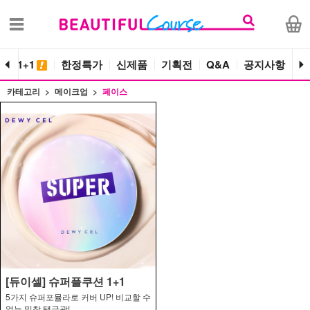
단독 1+1
한정특가
신제품
기획전
Q&A
공지사항
카테고리
메이크업
페이스
[듀이셀] 슈퍼플쿠션 1+1
5가지 슈퍼포뮬라로 커버 UP! 비교할 수
없는 밀착 탱글광!