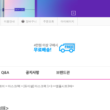
이용안내
장바구니
주문조회
마이페이지
>
> [듀이셀] 마스크팩 1+1+<앰플시트3매>
케어
마스크/팩
3매>