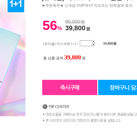
★주문폭주★ 신개념 VVIP케어! 차오르는 탄력광채 효과
56
90,000원
39,800
%
원
39,800
원
[듀이셀] 마스크팩 1+1+
39,800
총 상품 금액
원